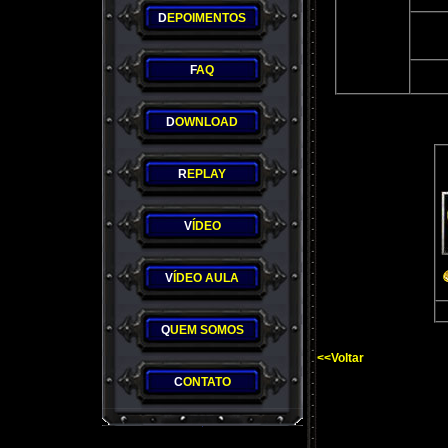
D
EPOIMENTOS
F
AQ
D
OWNLOAD
R
EPLAY
V
ÍDEO
V
ÍDEO AULA
Q
UEM SOMOS
<<Voltar
C
ONTATO