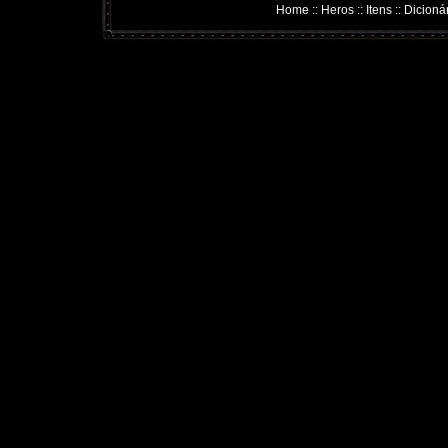
Home
::
Heros
::
Itens
::
Dicioná