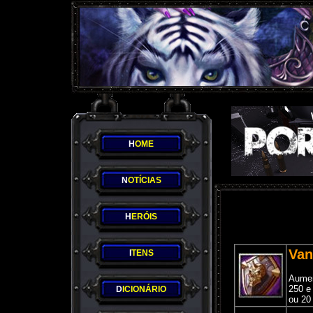
H
OME
N
OTÍCIAS
H
ERÓIS
Van
I
TENS
Aumen
250 e
D
ICIONÁRIO
ou 20 