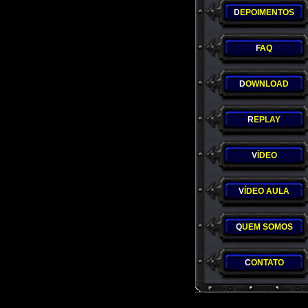
D
EPOIMENTOS
F
AQ
D
OWNLOAD
R
EPLAY
V
ÍDEO
V
ÍDEO AULA
Q
UEM SOMOS
C
ONTATO