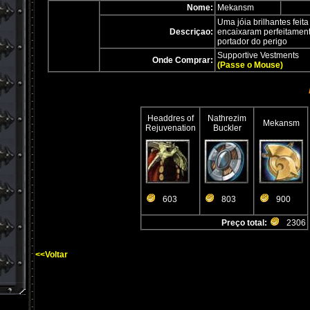
Nome:
Mekansm
Uma jóia brilhantes feita
Descriçao:
encaixaram perfeitament
portador do perigo
Supportive Vestments
Onde Comprar:
(Passe o Mouse)
Headdres of
Nathrezim
Mekansm
Rejuvenation
Buckler
603
803
900
Preço total:
2306
<<Voltar