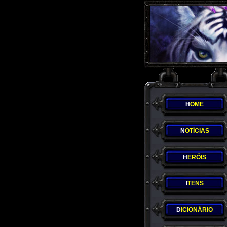
H
OME
N
OTÍCIAS
H
ERÓIS
I
TENS
D
ICIONÁRIO